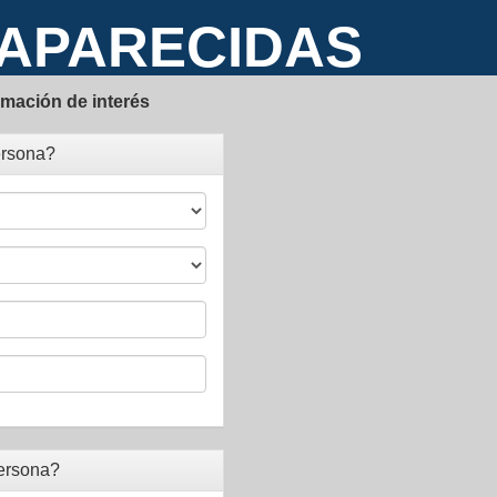
APARECIDAS
rmación de interés
ersona?
ersona?