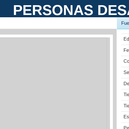
PERSONAS DES
Fue
Ed
Fe
Co
Se
De
Ti
Ti
Es
Pe