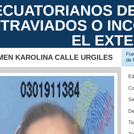
ECUATORIANOS D
TRAVIADOS O IN
EL EXT
Fue
MEN KAROLINA CALLE URGILES
de 
Ed
Co
Se
De
Ti