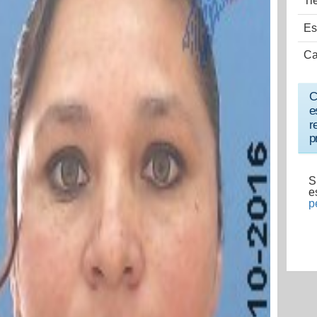
Ti
Es
Ca
C
e
r
p
S
e
p