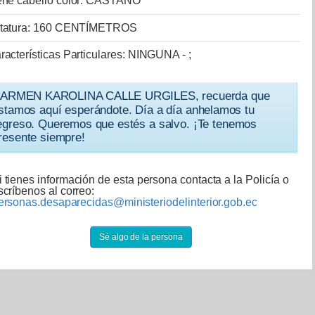
ene cabello color: CASTAÑO
tatura: 160 CENTÍMETROS
racterísticas Particulares: NINGUNA - ;
ARMEN KAROLINA CALLE URGILES, recuerda que
stamos aquí esperándote. Día a día anhelamos tu
egreso. Queremos que estés a salvo. ¡Te tenemos
resente siempre!
i tienes información de esta persona contacta a la Policía o
scríbenos al correo:
ersonas.desaparecidas@ministeriodelinterior.gob.ec
Sé algo de la persona