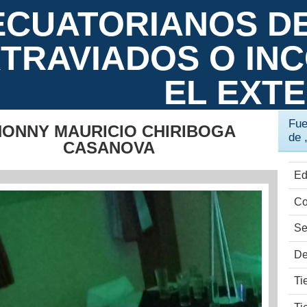
ECUATORIANOS D
TRAVIADOS O IN
EL EXT
Fue
HONNY MAURICIO CHIRIBOGA
de 
CASANOVA
Ed
Co
Se
De
Ti