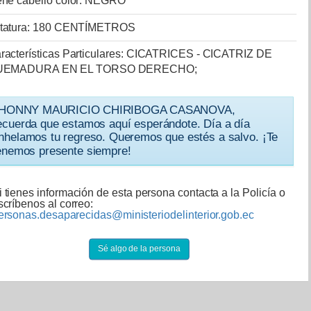
ene cabello color: NEGRO
tatura: 180 CENTÍMETROS
racterísticas Particulares: CICATRICES - CICATRIZ DE
UEMADURA EN EL TORSO DERECHO;
HONNY MAURICIO CHIRIBOGA CASANOVA,
ecuerda que estamos aquí esperándote. Día a día
nhelamos tu regreso. Queremos que estés a salvo. ¡Te
enemos presente siempre!
i tienes información de esta persona contacta a la Policía o
scríbenos al correo:
ersonas.desaparecidas@ministeriodelinterior.gob.ec
Sé algo de la persona