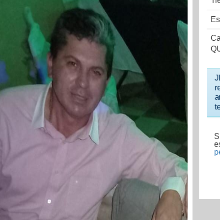
Ti
Es
Ca
Q
J
r
a
t
S
e
p