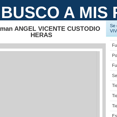
BUSCO A MIS 
Se
laman ANGEL VICENTE CUSTODIO
VI
HERAS
Fu
Po
Fu
Se
Ti
Ti
Ti
Es